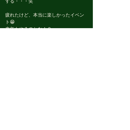
する・・・笑
疲れたけど、本当に楽しかったイベン
ト😁
来年もやるのかな！？
分からないけど、また出来ると良い
な〜♪
すべて表示
最新記事