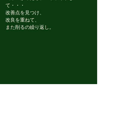
て・・・
改善点を見つけ、
改良を重ねて、
また削るの繰り返し。
より良いサーフボードにする為
に・・・
追求に終わりはありませんね。
その後は海も見ずに、茅ヶ崎まで帰り
ましたとさ。