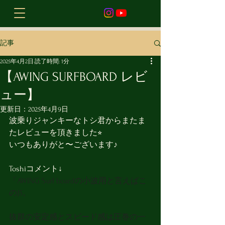
記事
2025年4月2日
読了時間: 1分
【AWING SURFBOARD レビ
ュー】
更新日：
2025年4月9日
波乗りジャンキーなトシ君からまたま
たレビューを頂きました⭐︎
いつもありがと〜ございます♪
Toshiコメント↓
「AWING Surf boardの小波用と言えばこ
のJ5。
抜群の安定感とスピード感は圧巻の一