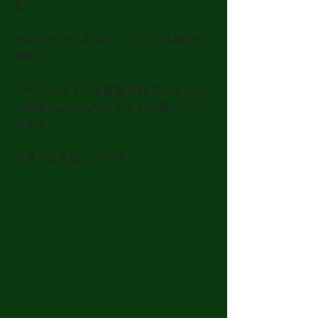
言！
小波用とはいえ頭サイズまでは威力を
発揮し、
ボードのサイズも変更可能で5’6までな
ら体重75kg以上の方でも十分乗りこな
せます。
大澤プロも推しの一本！」