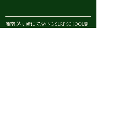
湘南 茅ヶ崎にてAWING SURF SCHOOL開
催しています！
サーフィンの伸び悩みには、サーフィ
ンスクールがお勧め♪
自分では気づかない箇所や、もっと簡
単にできること。より多く波を掴む為
には。などなどetc•••
「サーフィンが上手くなりたい！！」
その気持ちにコミットします！
お問い合わせはこちらから↓
https://www.awingsurfboards.com/let-s-surf