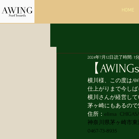
HOME
2024年7月12日
読了時間: 1
【AWINGs
横川様、この度はAWI
仕上がりまで今しば
横川さんが経営して
茅ヶ崎にもあるので
住所：
elima  CHIGA
神奈川県茅ヶ崎市東海岸北1-1-
​0467-73-8935