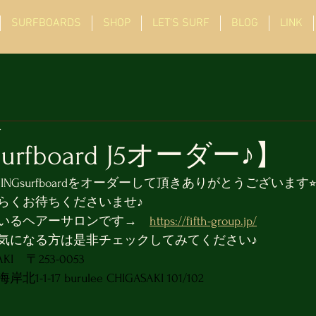
SURFBOARDS
SHOP
LET'S SURF
BLOG
LINK
分
urfboard J5オーダー♪】
NGsurfboardをオーダーして頂きありがとうございます⭐
らくお待ちくださいませ♪
いるヘアーサロンです→　
https://fifth-group.jp/
気になる方は是非チェックしてみてください♪
SAKI　〒253-0053
17 burulee CHIGASAKI 101/102