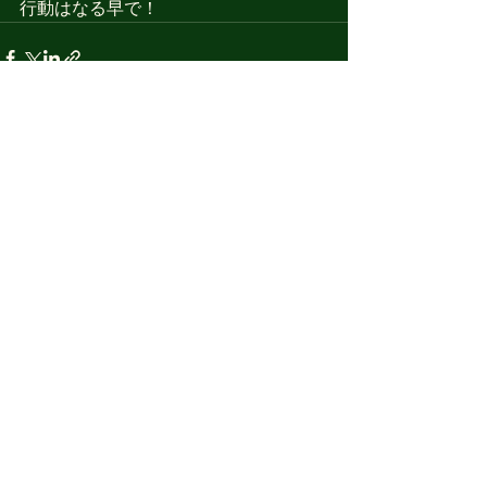
行動はなる早で！
すべて表示
最新記事