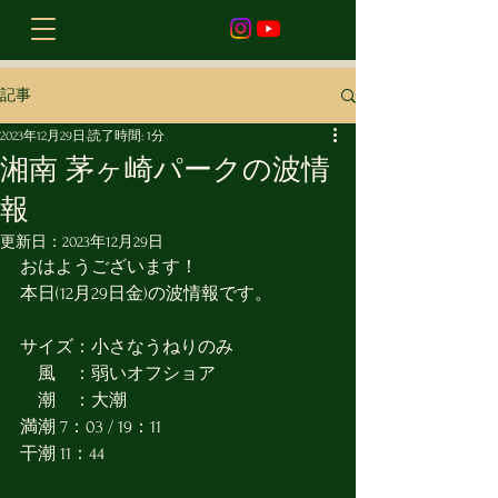
記事
2023年12月29日
読了時間: 1分
湘南 茅ヶ崎パークの波情
報
更新日：
2023年12月29日
おはようございます！
本日(12月29日金)の波情報です。
サイズ：小さなうねりのみ
　風　：弱いオフショア
　潮　：大潮
満潮 7：03 / 19：11
干潮 11：44