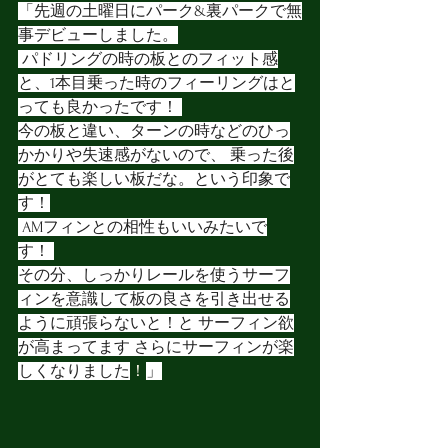
「先週の土曜日にパーク&裏パークで無
事デビューしました。
 パドリングの時の板とのフィット感
と、1本目乗った時のフィーリングはと
っても良かったです！ 
今の板と違い、ターンの時などのひっ
かかりや失速感がないので、 乗った後
がとても楽しい板だな。という印象で
す！
 AMフィンとの相性もいいみたいで
す！ 
その分、しっかりレールを使うサーフ
ィンを意識して板の良さを引き出せる
ように頑張らないと！と サーフィン欲
が高まってます さらにサーフィンが楽
しくなりました
！
」