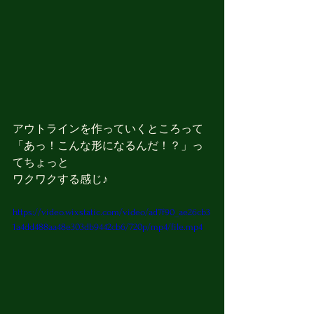
アウトラインを作っていくところって
「あっ！こんな形になるんだ！？」っ
てちょっと
ワクワクする感じ♪
https://video.wixstatic.com/video/ad7f90_ae26cb3
1a4dd488aa48e303db9442cb6/720p/mp4/file.mp4