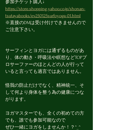
参加チケット購入↓
https://store.shopping.yahoo.co.jp/shonan-
tsutayabooks/ev250125surfoyoga-01.html
※直接のDMは受け付けできませんので
ご注意下さい。
サーフィンとヨガには通ずるものがあ
り、体の動き・呼吸法や瞑想などTOPプ
ロサーファーのほとんどの人が行って
いると言っても過言ではありません。
怪我の防止だけでなく、精神統一、そ
して何より身体を整う為の健康につな
がります。
ヨガマスターでも、全くの初めての方
でも、誰でも参加可能なので
ぜひ一緒にヨガをしませんか！？^_^