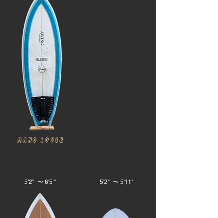
HANG Loose​
5'2" 〜 6'5 "
5'2" 〜 5'11"