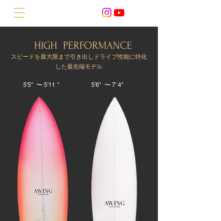
HIGH PERFORMANCE
スピードを最大限まで引き出しドライブ性能に特化
した最先端モデル
5'5" 〜 5'11 "
5'6" 〜 7' 4"