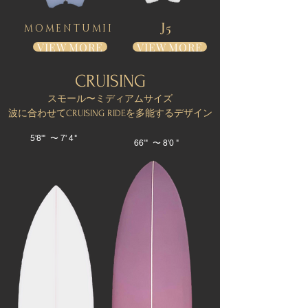
J5
MOMENTUMII
VIEW MORE
VIEW MORE
CRUISING
スモール〜ミディアムサイズ
波に合わせてCRUISING RIDEを多能するデザイン
5'8'" 〜 7' 4"
66'" 〜 8'0 "