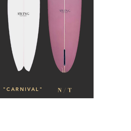
N / T
​"CARNIVAL"
VIEW MORE
VIEW MORE
6'6'" 〜 8'0 "
9'0'" 〜 "