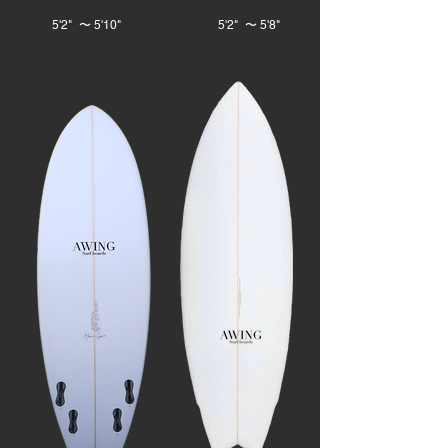
5'2" 〜 5'10"
5'2" 〜 5'8"